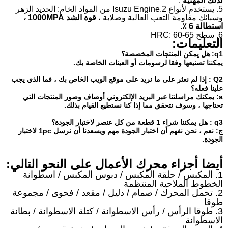
لذلك المهنية
.
5. يستخدم لأنواع Isuzu Engine.2 من المواد الخام: الحديد الزهر
وسبائك مقاومة التعب العالية وصلابة ،
قوة الشد 1000MPA ،
استطالة 6 ٪.
6. سطح HRC: 60-65
التعليمات:
q1:
هل يمكن المنتجات المخصصة؟
يمكننا تصنيعها وفقا لرسومات أو العينات الخاصة بك.
Q2
: إذا لم نعثر على ما نريد على موقع الويب الخاص بك ، فما الذي يجب
علينا فعله؟
a: يمكنك مراسلتنا عبر البريد الإلكتروني أوصاف وصور المنتجات التي
تحتاجها ، وسوف نتحقق مما إذا كنا نستطيع القيام بذلك.
q3
: هل يمكننا شراء 1 قطعة من كل عنصر لاختبار الجودة؟
ج: نعم ، نحن نفهم أن اختبار الجودة مهم ويسعدنا أن نرسل 1pc لاختبار
الجودة.
أيضا أجزاء محرك الأعمال على النحو التالي:
1. المكبس / حلقة المكبس / دبوس المكبس / اسطوانة
الخطوط الملاحية المنتظمة
2. تحمل المحرك / صمام / دليل / مقعد / فحوى / مجموعة
طوقا
3. طوقا الرأس / رأس الاسطوانة / كتلة الاسطوانة / بطانة
الاسطوانة