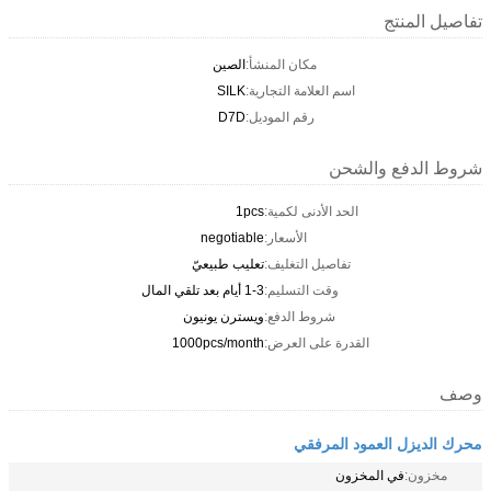
تفاصيل المنتج
مكان المنشأ:
الصين
اسم العلامة التجارية:
SILK
رقم الموديل:
D7D
شروط الدفع والشحن
الحد الأدنى لكمية:
1pcs
الأسعار:
negotiable
تفاصيل التغليف:
تعليب طبيعيّ
وقت التسليم:
1-3 أيام بعد تلقي المال
شروط الدفع:
ويسترن يونيون
القدرة على العرض:
1000pcs/month
وصف
محرك الديزل العمود المرفقي
مخزون:
في المخزون