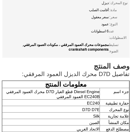
نوع المحرك::
ديزل
مادة::
أقامت الصلب
سعر::
سعر معقول
النوع::
عمود
عدد
6 اسطوانات
الاسطوانات:
مجموعات محرك العمود المرفقي ، مكونات العمود المرفقي
تسليط
,
crankshaft components
الضوء:
وصف المنتج
تفاصيل D7D محرك الديزل العمود المرفقي:
معلومات المنتج
جزء اسم
Diesel Engine قطع الغيار D7D محرك العمود المرفقي
EC240B العمود المرفقي
حفارة تطبيقية
EC240
نوع المحرك
D7D D7E
علامة تجارية
Silk
مكان المنشأ
الصين
مصطلح الدفع
الاتحاد الغربي