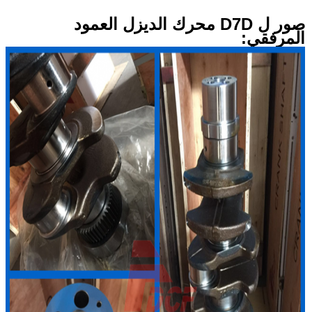
صور ل D7D محرك الديزل العمود
المرفقي: