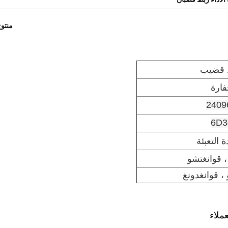
منتو
 قضيب
فارة
2409
6D3
 التعبئة
، قوانغتشو
، قوانغدونغ
ملاء