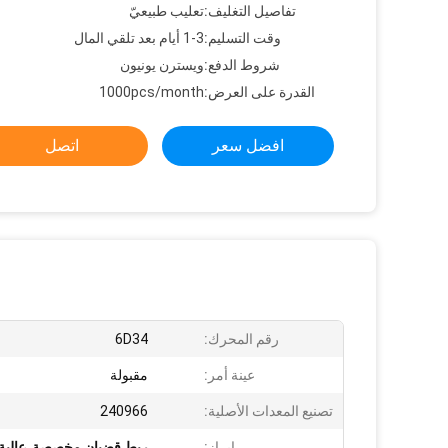
تفاصيل التغليف:
تعليب طبيعيّ
وقت التسليم:
1-3 أيام بعد تلقي المال
شروط الدفع:
ويسترن يونيون
القدرة على العرض:
1000pcs/month
افضل سعر
اتصل
رقم المحرك:
6D34
عينة أمر:
مقبولة
تصنيع المعدات الأصلية:
240966
إبراز:
ربط قضبان مخصصة
,
عالية