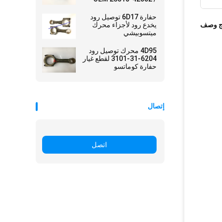
23510-42001
حفارة 6D17 توصيل رود
ج وصف
يخدع رود لأجزاء محرك
ميتسوبيشي
4D95 محرك توصيل رود
6204-31-3101 لقطع غيار
حفارة كوماتسو
إتصال
اتصل