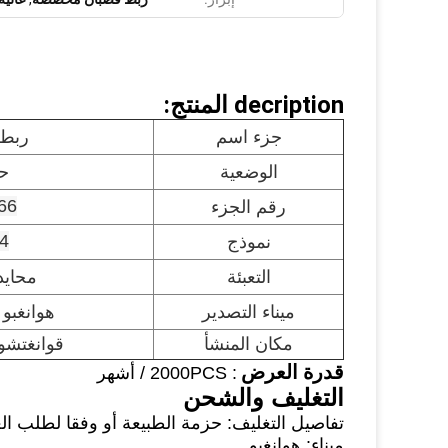
decription المنتج:
جزء اسم
ربط
الوضعية
ح
66
رقم الجزء
4
نموذج
التعبئة
محايدة
ميناء التصدير
هوانغبو 
مكان المنشأ
قوانغتشو 
قدرة العرض
: 2000PCS / أشهر
التغليف والشحن
تفاصيل التغليف: حزمة الطبيعة أو وفقا لطلب الع
ميناء: هوانغبو