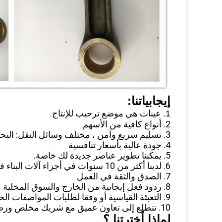
إيجابياتنا:
عينات هي موضع ترحيب للإنتاج.
1.
2. أنواع كافية من الأسهم
3. تسليم سريع وآمن ، مختلف وسائل النقل: البحر ، الهواء ، الحافلات ، اكسبرس ، الخ
4. جودة عالية بأسعار تنافسية
5. يمكننا تطوير عناصر جديدة لك خاصة.
6. لدينا أكثر من 10 سنوات في أجزاء آلات البناء في سوق الخارج
7. الصدق والثقة في العمل
8. ردود فعل إيجابية من الخارج والسوق المحلية
9. التعبئة القياسية أو وفقا لطلبات المواصفات الخاصة بك
10. نتطلع إلى تعاون عميق مع شريك مخلص ورضاكم هو سعادتنا للحفاظ على زخم المضي قدما
لماذا أخترتنا ؟