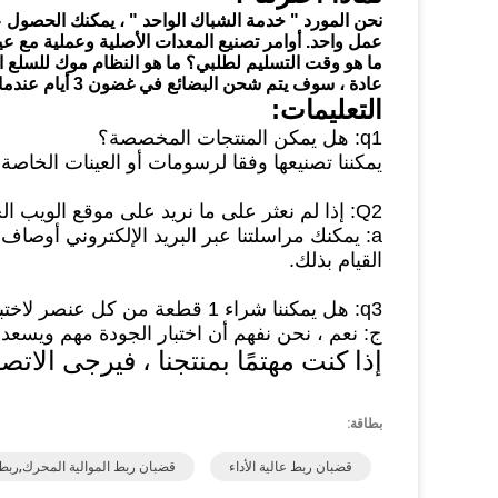
نحن
المورد
"
خدمة الشباك الواحد
"
، يمكنك الحصول ع
عمل واحد.
أوامر تصنيع المعدات الأصلية وعملية مع
عي
ما هو وقت التسليم لطلبي؟
ما هو النظام موك للسلع 
عادة ، سوف يتم شحن البضائع في غضون 3 أيام عندما تكون في الأوراق المالية.
التعليمات:
q1: هل يمكن المنتجات المخصصة؟
يمكننا تصنيعها وفقا لرسومات أو العينات الخاصة 
Q2: إذا لم نعثر على ما نريد على موقع الويب الخاص بك ، فما الذي يجب علينا فعله؟
a: يمكنك مراسلتنا عبر البريد الإلكتروني أوصا
القيام بذلك.
q3: هل يمكننا شراء 1 قطعة من كل عنصر لاختبار الجودة؟
ج: نعم ، نحن نفهم أن اختبار الجودة مهم ويسعدنا أن نرسل 1pc ل
إذا كنت مهتمًا بمنتجنا ، فيرجى الاتص
بطاقة:
قضبان ربط عالية الأداء
قضبان ربط الموالية المحرك,ر