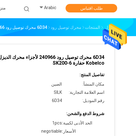
Arabic
منز
طلب اقتباس
منزل
المنتجات
محرك توصيل رود
6D34 محرك توصيل رود 240966 لأجزاء محرك الديزل Kobelco حفارة SK200-6
6D34 محرك توصيل رود 240966 لأجزاء محرك الدي
Kobelco حفارة SK200-6
تفاصيل المنتج:
مكان المنشأ:
الصين
اسم العلامة التجارية:
SILK
رقم الموديل:
6D34
شروط الدفع والشحن:
الحد الأدنى لكمية:
1pcs
الأسعار:
negotiable