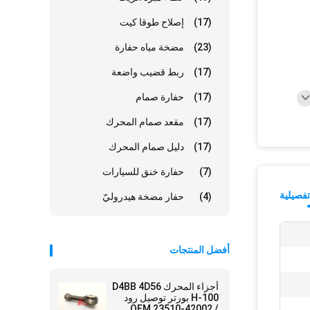
(17)
إصلاح طوقا كيت
(23)
مضخة مياه حفارة
(17)
ربط قضيب واضعة
(17)
حفارة صمام
(17)
مقعد صمام المحرك
(17)
دليل صمام المحرك
(7)
حفارة خنق للسيارات
فصيلية
(4)
حفار مضخة هيدروليّ
أفضل المنتجات
أجزاء المحرك D4BB 4D56
H-100 بورتر توصيل رود
OEM 23510-42002 /