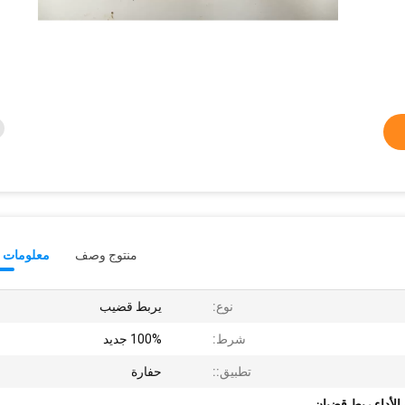
منتوج وصف
معلومات ت
نوع:
يربط قضيب
شرط:
100% جديد
تطبيق::
حفارة
 الأداء ربط قضبان