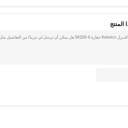
 المنتج
أنا مهتم بذلك 6D34 محرك توصيل رود 240966 لأجزاء محرك الديزل Kobelco حفارة SK200-6 هل يمكن أن ترسل لي مزيدًا من التفاصيل مثل