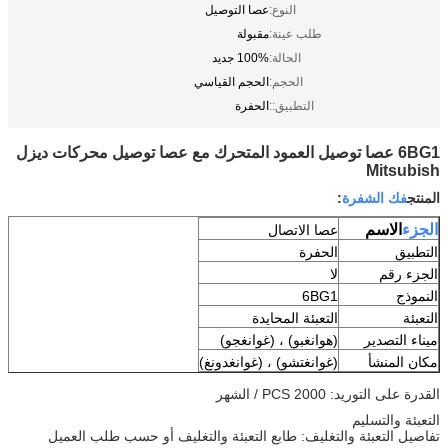
النوع:
عصا التوصيل
طلب عينة:
مقبولة
الحالة:
100% جديد
الحجم:
الحجم القياسي
التطبيق::
الحفرة
6BG1 عصا توصيل العمود المتحرك مع عصا توصيل محركات ديزل
Mitsubish
المنتج
فك الشفرة
:
الجزء
الاسم
عصا الاتصال
التطبيق
الحفرة
الجزء رقم
لا
النموذج
6BG1
التعبئة
التعبئة المحايدة
ميناء التصدير
(هوانغبو) ، (غوانغجو)
مكان المنشأ
(غوانغتشو) ، (غوانغدونغ)
القدرة على التوريد: 2000 PCS / الشهر
التعبئة والتسليم
تفاصيل التعبئة والتغليف: طابع التعبئة والتغليف أو حسب طلب العميل