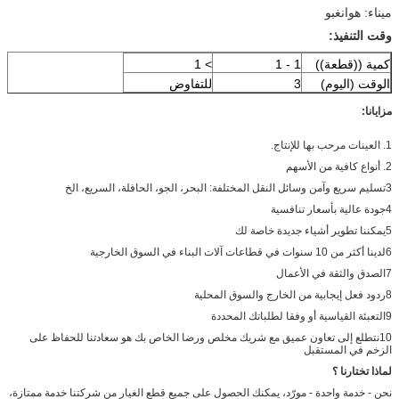
ميناء: هوانغبو
وقت التنفيذ:
كمية ((قطعة))
1 - 1
> 1
الوقت (اليوم)
3
للتفاوض
مزايانا:
1. العينات مرحب بها للإنتاج.
2. أنواع كافية من الأسهم
3تسليم سريع وآمن وسائل النقل المختلفة: البحر، الجو، الحافلة، السريع، الخ
4جودة عالية بأسعار تنافسية
5يمكننا تطوير أشياء جديدة خاصة لك
6لدينا أكثر من 10 سنوات في قطاعات آلات البناء في السوق الخارجية
7الصدق والثقة في الأعمال
8ردود فعل إيجابية من الخارج والسوق المحلية
9التعبئة القياسية أو وفقا لطلباتك المحددة
10نتطلع إلى تعاون عميق مع شريك مخلص ورضا الخاص بك هو سعادتنا للحفاظ على
الزخم في المستقبل
لماذا تختارنا ؟
نحن - خدمة واحدة - مورّد، يمكنك الحصول على جميع قطع الغيار من شركتنا خدمة ممتازة،