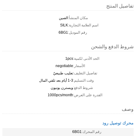
تفاصيل المنتج
مكان المنشأ:
الصين
اسم العلامة التجارية:
SILK
رقم الموديل:
6BG1
شروط الدفع والشحن
الحد الأدنى لكمية:
1pcs
الأسعار:
negotiable
تفاصيل التغليف:
تعليب طبيعيّ
وقت التسليم:
1-3 أيام بعد تلقي المال
شروط الدفع:
ويسترن يونيون
القدرة على العرض:
1000pcs/month
وصف
محرك توصيل رود
رقم المحرك:
6BG1