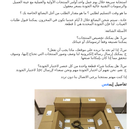
استجابة سريعة خلال يوم عمل واحد.أوامر المنتجات الأولية والعملية مع عينة العميل
والرسومات التقنية عالية الجودة بسعر معقول.
ما هو وقت التسليم لطلبي ؟ ما هو مقدار الطلب من أجل البضائع الخاصة بك ؟
عادة ، سيتم شحن البضائع خلال 3 أيام عندما تكون في المخزون. يمكننا قبول طلبات
العينات. لذا فإن الجودة المحددة هي 1 قطعة.
الأسئلة الشائعة:
س1: هل يمكنك تخصيص المنتجات؟
يمكننا تصنيعه وفقاً لرسوماتك أو عيناتك
س2: إذا لم نجد ما نريده على موقعك، ماذا يجب أن نفعل؟
ج: يمكنك إرسال رسالة إلكترونية لنا وصف وصور المنتجات التي تحتاج إليها، وسوف
نتحقق مما إذا كان بإمكاننا صنعها.
س3: هل يمكننا شراء قطعة واحدة من كل عنصر لاختبار الجودة؟
ج: نعم، نحن نفهم أن اختبار الجودة مهم ونحن سعداء لإرسال 1pc لاختبار الجودة.
إذا كنت مهتم بمنتجنا يرجى الاتصال بنا دون تردد
تفاصيل إيم
غس